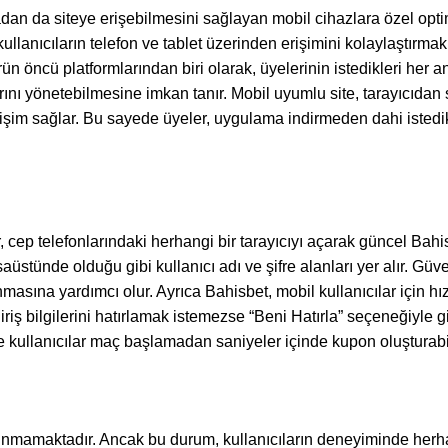
dan da siteye erişebilmesini sağlayan mobil cihazlara özel opti
llanıcıların telefon ve tablet üzerinden erişimini kolaylaştırmak
 öncü platformlarından biri olarak, üyelerinin istedikleri her a
ını yönetebilmesine imkan tanır. Mobil uyumlu site, tarayıcıdan
rişim sağlar. Bu sayede üyeler, uygulama indirmeden dahi istedik
r, cep telefonlarındaki herhangi bir tarayıcıyı açarak güncel Bahi
aüstünde olduğu gibi kullanıcı adı ve şifre alanları yer alır. Güv
unmasına yardımcı olur. Ayrıca Bahisbet, mobil kullanıcılar için hızlı
iriş bilgilerini hatırlamak istemezse “Beni Hatırla” seçeneğiyle gi
nde kullanıcılar maç başlamadan saniyeler içinde kupon oluşturabil
ulunmamaktadır. Ancak bu durum, kullanıcıların deneyiminde herh