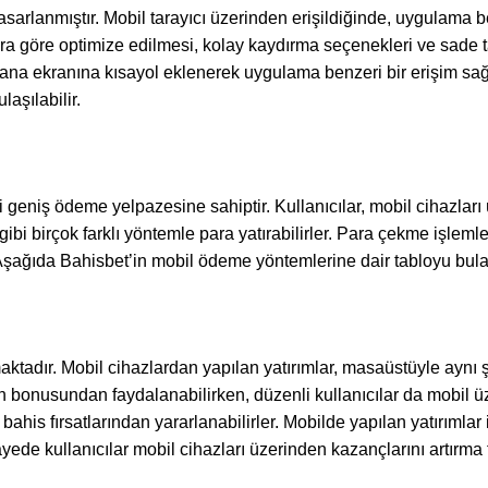
arlanmıştır. Mobil tarayıcı üzerinden erişildiğinde, uygulama b
ra göre optimize edilmesi, kolay kaydırma seçenekleri ve sade 
n ana ekranına kısayol eklenerek uygulama benzeri bir erişim s
aşılabilir.
eniş ödeme yelpazesine sahiptir. Kullanıcılar, mobil cihazları
ibi birçok farklı yöntemle para yatırabilirler. Para çekme işlemle
Aşağıda Bahisbet’in mobil ödeme yöntemlerine dair tabloyu bulab
aktadır. Mobil cihazlardan yapılan yatırımlar, masaüstüyle aynı
ldin bonusundan faydalanabilirken, düzenli kullanıcılar da mobil 
his fırsatlarından yararlanabilirler. Mobilde yapılan yatırımlar 
e kullanıcılar mobil cihazları üzerinden kazançlarını artırma f