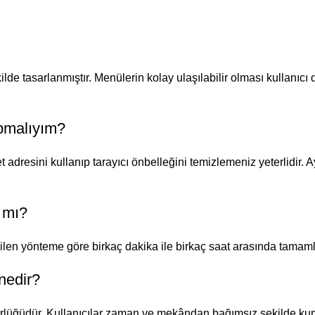
de tasarlanmıştır. Menülerin kolay ulaşılabilir olması kullanıcı
apmalıyım?
 adresini kullanıp tarayıcı önbelleğini temizlemeniz yeterlidir. A
 mı?
ilen yönteme göre birkaç dakika ile birkaç saat arasında tamaml
nedir?
rlüğüdür. Kullanıcılar zaman ve mekândan bağımsız şekilde kup