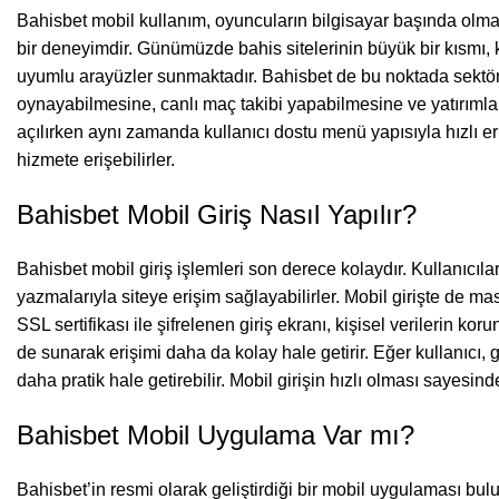
Bahisbet mobil kullanım, oyuncuların bilgisayar başında olma
bir deneyimdir. Günümüzde bahis sitelerinin büyük bir kısmı, ku
uyumlu arayüzler sunmaktadır. Bahisbet de bu noktada sektörün
oynayabilmesine, canlı maç takibi yapabilmesine ve yatırımlar
açılırken aynı zamanda kullanıcı dostu menü yapısıyla hızlı e
hizmete erişebilirler.
Bahisbet Mobil Giriş Nasıl Yapılır?
Bahisbet mobil giriş işlemleri son derece kolaydır. Kullanıcıla
yazmalarıyla siteye erişim sağlayabilirler. Mobil girişte de mas
SSL sertifikası ile şifrelenen giriş ekranı, kişisel verilerin kor
de sunarak erişimi daha da kolay hale getirir. Eğer kullanıcı, g
daha pratik hale getirebilir. Mobil girişin hızlı olması sayesi
Bahisbet Mobil Uygulama Var mı?
Bahisbet’in resmi olarak geliştirdiği bir mobil uygulaması b