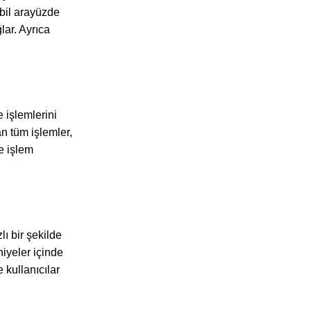
bil arayüzde
lar. Ayrıca
e işlemlerini
an tüm işlemler,
le işlem
lı bir şekilde
niyeler içinde
 kullanıcılar