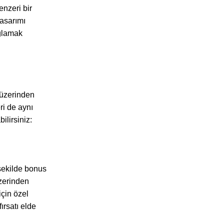
enzeri bir
tasarımı
ağlamak
 üzerinden
ri de aynı
ilirsiniz:
 şekilde bonus
üzerinden
için özel
ırsatı elde