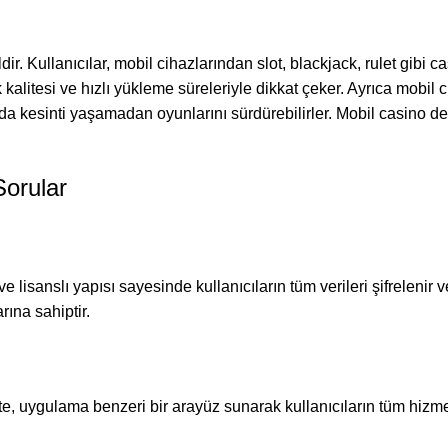
ir. Kullanıcılar, mobil cihazlarından slot, blackjack, rulet gibi c
 kalitesi ve hızlı yükleme süreleriyle dikkat çeker. Ayrıca mobil 
da kesinti yaşamadan oyunlarını sürdürebilirler. Mobil casino d
Sorular
 lisanslı yapısı sayesinde kullanıcıların tüm verileri şifrelenir v
ına sahiptir.
te, uygulama benzeri bir arayüz sunarak kullanıcıların tüm hizme