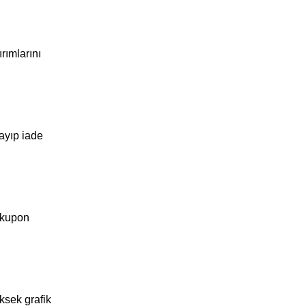
rımlarını
ayıp iade
a kupon
ksek grafik