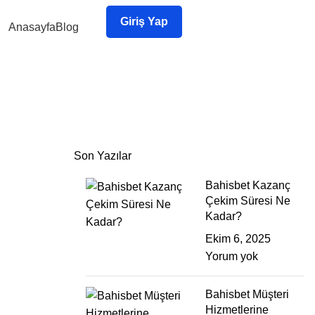
Anasayfa
Blog
Son Yazılar
Bahisbet Kazanç
Çekim Süresi Ne
Kadar?
Ekim 6, 2025
Yorum yok
Bahisbet Müşteri
Hizmetlerine