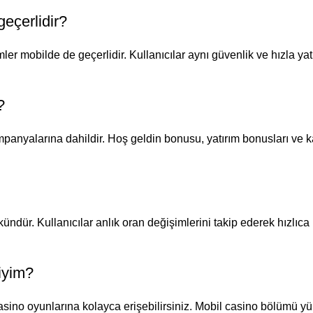
eçerlidir?
ler mobilde de geçerlidir. Kullanıcılar aynı güvenlik ve hızla yatı
?
panyalarına dahildir. Hoş geldin bonusu, yatırım bonusları ve k
ndür. Kullanıcılar anlık oran değişimlerini takip ederek hızlıc
iyim?
 casino oyunlarına kolayca erişebilirsiniz. Mobil casino bölümü yü