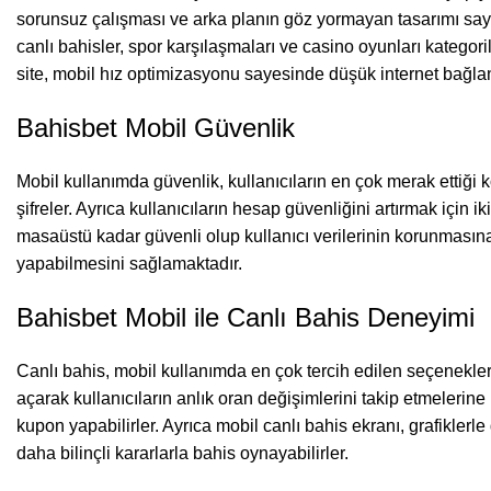
sorunsuz çalışması ve arka planın göz yormayan tasarımı say
canlı bahisler, spor karşılaşmaları ve casino oyunları kategoril
site, mobil hız optimizasyonu sayesinde düşük internet bağlantı
Bahisbet Mobil Güvenlik
Mobil kullanımda güvenlik, kullanıcıların en çok merak ettiği k
şifreler. Ayrıca kullanıcıların hesap güvenliğini artırmak için
masaüstü kadar güvenli olup kullanıcı verilerinin korunmasına ö
yapabilmesini sağlamaktadır.
Bahisbet Mobil ile Canlı Bahis Deneyimi
Canlı bahis, mobil kullanımda en çok tercih edilen seçeneklerde
açarak kullanıcıların anlık oran değişimlerini takip etmelerine
kupon yapabilirler. Ayrıca mobil canlı bahis ekranı, grafiklerle
daha bilinçli kararlarla bahis oynayabilirler.