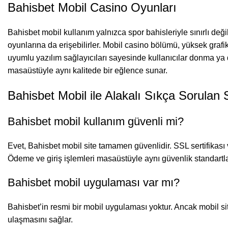
Bahisbet Mobil Casino Oyunları
Bahisbet mobil kullanım yalnızca spor bahisleriyle sınırlı değild
oyunlarına da erişebilirler. Mobil casino bölümü, yüksek grafik
uyumlu yazılım sağlayıcıları sayesinde kullanıcılar donma ya 
masaüstüyle aynı kalitede bir eğlence sunar.
Bahisbet Mobil ile Alakalı Sıkça Sorulan 
Bahisbet mobil kullanım güvenli mi?
Evet, Bahisbet mobil site tamamen güvenlidir. SSL sertifikası ve
Ödeme ve giriş işlemleri masaüstüyle aynı güvenlik standartlar
Bahisbet mobil uygulaması var mı?
Bahisbet’in resmi bir mobil uygulaması yoktur. Ancak mobil si
ulaşmasını sağlar.