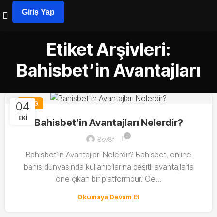
Etiket Arşivleri:
Bahisbet’in Avantajları
04
BLOG
EKI
Bahisbet’in Avantajları Nelerdir?
0
8sv8f
Bahisbet’in Avantajları Nelerdir? Bahisbet, online
bahis dünyasında kullanıcılarına çeşitli avantajlarla
öne çıkan bir platformdur. Ge...
Okumaya Devam Et